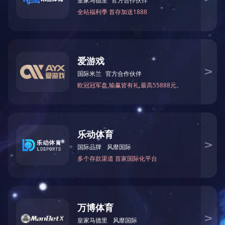
板等关键部件受损，从而延长手机使用寿命。
复合材料手机电池盖
以环氧玻纤板为代表的纤维增强复合材料具备跟金属相当的比
强度和比模量，信号传输比金属更好。通过环氧玻璃纤维板合
适的结构和叠层设计，并进行模压一体成型工艺生产出玻纤手
机后盖。玻纤手机后盖已成为轻薄、高强度手机后盖材质的热
门选择。
编织表带
编织表带使用尼龙、涤纶等纱线编制而成，具有亲肤透气、耐
用结实的特性，公司具备梭织和飞织等不同材质的加工能力，
以及表扣的设计和开发能力，可以针对不同表型设计开发合适
的表带、表扣及连接器。