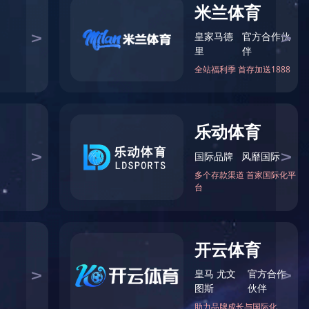
阅读电子书籍、做笔记，稳定的支撑都能解放双手，避免因手持