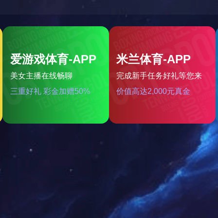
下固化而成，具有高强度、高模量、低密度以及优异的化学稳定
固定、支撑、增强产品功能及提升产品整体美观度等作用。