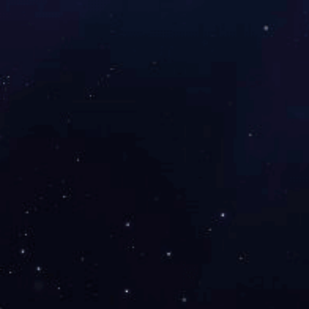
新闻中心
公司新闻
员工分享
公司公告
人才发展
员工成长
员工活动
加入我们
韦德·官方端入口-韦德(中国)
联系方式
在线留言
微信公众号
Copyright © 2024 韦德·官方端入口-韦德(中国)
网站地图